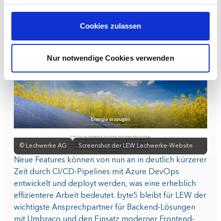
hinaus fanden im Frontend auch MVC-Views
Verwendung. Die Redakteure der LEW profitieren
Cookies zulassen
insbesondere von der Einführung maßgeschneiderter
Grid-Editoren in Umbraco, die die tägliche Arbeit
enorm erleichtern.
Nur notwendige Cookies verwenden
©
Lechwerke AG
Screenshot der LEW Lechwerke-Website
Neue Features können von nun an in deutlich kürzerer
Zeit durch CI/CD-Pipelines mit Azure DevOps
entwickelt und deployt werden, was eine erheblich
effizientere Arbeit bedeutet. byte5 bleibt für LEW der
wichtigste Ansprechpartner für Backend-Lösungen
mit Umbraco und den Einsatz moderner Frontend-