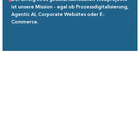
ist unsere Mission - egal ob Prozessdigitalisierung,
Agentic AI, Corporate Websites oder E-
Commerce.
Weil es gelingen
muss
Sie haben eine große Vision oder stecken mit
Ihrem digitalen Projekt fest?
Ob manuelle Prozesse, fehlende Schnittstellen,
schlechte Shop-Performance oder veralteter
Webauftritt - unsere Kund:innen haben eins
gemeinsam: Sie stehen vor einem komplexen