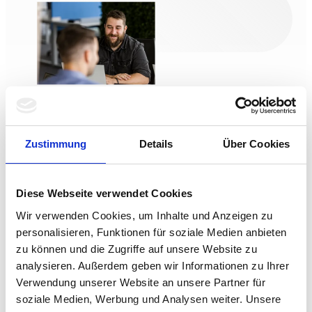
Umfangreiche Analyse und erste Schritte
zur Lösung
Zustimmung
Details
Über Cookies
Nach Gegenzeichnung einer
Vertraulichkeitsvereinbarung sichten wir
innerhalb weniger Tage alle von Ihnen
Diese Webseite verwendet Cookies
gelieferten Materialien, Sourcen,
Wir verwenden Cookies, um Inhalte und Anzeigen zu
Konzepte und Daten und entwickeln
personalisieren, Funktionen für soziale Medien anbieten
daraus einen groben Fahrplan zum
zu können und die Zugriffe auf unsere Website zu
Projekterfolg.
analysieren. Außerdem geben wir Informationen zu Ihrer
Verwendung unserer Website an unsere Partner für
soziale Medien, Werbung und Analysen weiter. Unsere