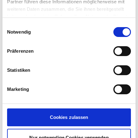
Partner führen diese Informationen möglicherweise mit
weiteren Daten zusammen, die Sie ihnen bereitgestellt
haben oder die sie im Rahmen Ihrer Nutzung der Dienste
gesammelt haben.
Einwilligungsauswahl
Notwendig
Präferenzen
Workshop und Kick-Off
Komplexe Projekte benötigen einen
Statistiken
intensiven Austausch. Der erste Schritt
zum Ziel ist oft ein Workshopformat, in
Marketing
dem wir Ihren Business-Case und ihr
Vorhaben in allen Details kennen- und
verstehen lernen – als Grundlage unserer
Projektplanung.
Cookies zulassen
Nur notwendige Cookies verwenden