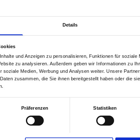
aus dem deutschen Umbraco-Umfeld
h nicht einmal 24 Stunden schon fast die
Details
hen unsere Facebook-Präsenz
e5.
Cookies
nhalte und Anzeigen zu personalisieren, Funktionen für soziale
Website zu analysieren. Außerdem geben wir Informationen zu I
r soziale Medien, Werbung und Analysen weiter. Unsere Partner
 Daten zusammen, die Sie ihnen bereitgestellt haben oder die s
n.
Präferenzen
Statistiken
te