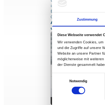
Ereignisse oder Neuigkeiten 
informieren.
Erfreulicherweise haben wir nac
Grenze von 100 Likes erreicht.
Zustimmung
Alle Facebook-Nutzer erreic
unter
http://facebook.com/byt
Diese Webseite verwendet 
Wir verwenden Cookies, um I
und die Zugriffe auf unsere 
Website an unsere Partner fü
möglicherweise mit weiteren
der Dienste gesammelt habe
Einwilligungsauswahl
Notwendig
Ein Screenshot der byte5-Facebooksei