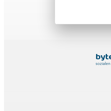
byt
soziale