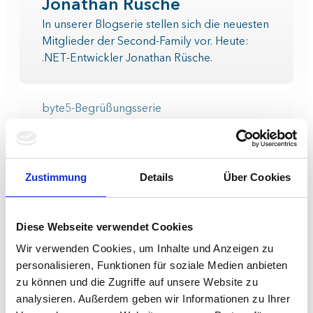
Jonathan Rüsche
In unserer Blogserie stellen sich die neuesten
Mitglieder der Second-Family vor. Heute:
.NET-Entwickler Jonathan Rüsche.
byte5-Begrüßungsserie
Willkommen bei byte5 ...
Vincent Bärtsch
In unserer Blogserie stellen sich die neuesten
Zustimmung
Details
Über Cookies
Mitglieder der Second-Family vor. Heute:
Frontend-Entwickler Vincent Bärtsch.
Diese Webseite verwendet Cookies
Aktuelle Blogposts
Wir verwenden Cookies, um Inhalte und Anzeigen zu
personalisieren, Funktionen für soziale Medien anbieten
20.07.2026
zu können und die Zugriffe auf unsere Website zu
Faire Bewertungen im großen Stil
analysieren. Außerdem geben wir Informationen zu Ihrer