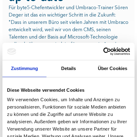
Für byte5-Chefentwickler und Umbraco-Trainer Sören
Deger ist das ein wichtiger Schritt in die Zukunft:
"Dass in unserem Büro seit vielen Jahren mit Umbraco
entwickelt wird, weil wir von dem CMS, seinen
Talenten und der Basis auf Microsoft-Technologie
vollends überzeugt sind, ist für uns nur ein Aspekt.
Der andere und viel wichtigere ist, dass es ganz
entscheidend ist, in der Frage nach Best Practices und
neuen Funktionen immer auf dem aktuellsten Stand zu
Zustimmung
Details
Über Cookies
sein und Umbraco als starker Partner zu unterstützen.
Dass wir mit unserem Team auch bei den Schulungen
mit gutem Beispiel voran gehen, ist darum
Diese Webseite verwendet Cookies
Ehrensache."
Wir verwenden Cookies, um Inhalte und Anzeigen zu
Gerade durch den Best Practice-Ansatz, auf dem die
personalisieren, Funktionen für soziale Medien anbieten
vier offiziellen Umbraco-Trainings basieren, bedeutet
zu können und die Zugriffe auf unsere Website zu
das, dass unsere Entwickler und Designer mit
analysieren. Außerdem geben wir Informationen zu Ihrer
maximalem Umbraco-Knowhow für die hohen
Verwendung unserer Website an unsere Partner für
Kundenanforderungen bei unternehmenskritischen
soziale Medien, Werbung und Analysen weiter. Unsere