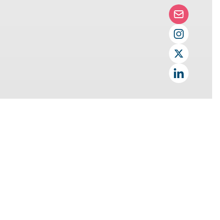
i Stewards
 semantische Suche und ein
re Inhalte
 LLM zum belastbaren