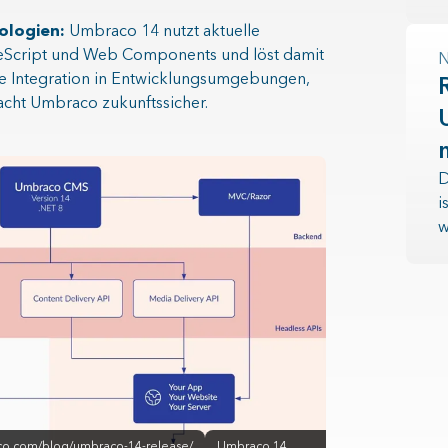
nologien:
Umbraco 14 nutzt aktuelle
eScript und Web Components und löst damit
N
ie Integration in Entwicklungsumgebungen,
macht Umbraco zukunftssicher.
D
i
w
co.com/blog/umbraco-14-release/
Umbraco 14