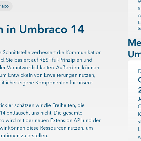
W
raco
S
A
E
 in Umbraco 14
Me
Um
 Schnittstelle verbessert die Kommunikation
. Sie basiert auf RESTful-Prinzipien und
der Verantwortlichkeiten. Außerdem können
um Entwickeln von Erweiterungen nutzen,
eitlicher eigene Komponenten für unsere
J
ickler schätzen wir die Freiheiten, die
C
14 enttäuscht uns nicht. Die gesamte
K
o wird mit der neuen Extension API und der
s
d wir können diese Ressourcen nutzen, um
L
ationen zu erstellen.
w