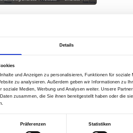
Backoffice
pdaten?
Details
 Standard-term Support, das heißt sie wird
orgt. Umbraco 13 kommt dagegen erst im
Cookies
e-Phase. Daher kann es in individuellen
nhalte und Anzeigen zu personalisieren, Funktionen für soziale
co 13 zu bleiben. Durch das neue Backoffice
Website zu analysieren. Außerdem geben wir Informationen zu I
 Breaking Changes, das heißt Änderungen,
r soziale Medien, Werbung und Analysen weiter. Unsere Partner
nalität beeinträchtigen könnten, da sie erst
 Daten zusammen, die Sie ihnen bereitgestellt haben oder die s
ert werden müssen.
n.
nd unsicher seid, ob ihr ein Update
te umsetzen könnt, meldet euch gerne bei
Präferenzen
Statistiken
he Beratung.