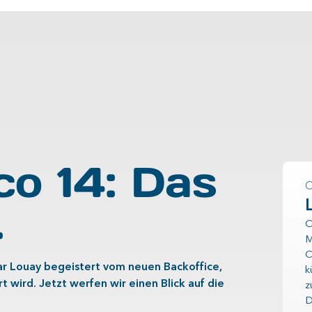
o 14: Das
.
O
M
C
r Louay begeistert vom neuen Backoffice,
k
 wird. Jetzt werfen wir einen Blick auf die
z
D