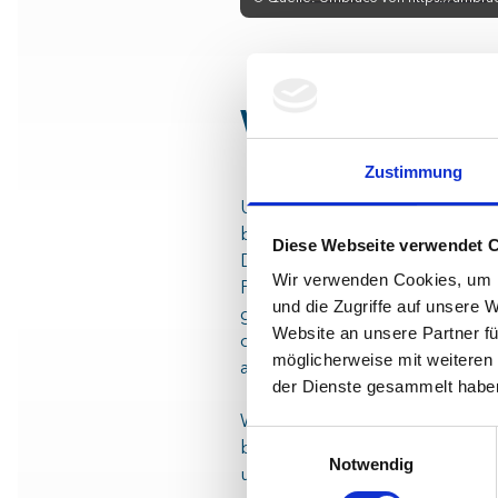
Wer sollte u
Zustimmung
Umbraco 14 ist eine Version mit
bis Mai 2025 mit Updates vers
Diese Webseite verwendet 
Dezember 2026 in die End-of-Lif
Wir verwenden Cookies, um I
Fällen Sinn ergeben, auf Umbra
und die Zugriffe auf unsere 
gibt es zwischen den Versionen
Website an unsere Partner fü
die nach dem Update die Funktio
möglicherweise mit weiteren
auf die neue Technologie migri
der Dienste gesammelt habe
Wenn ihr mit Umbraco arbeitet u
Einwilligungsauswahl
benötigt oder wie ihr das Upda
Notwendig
uns für eine erste unverbindlic