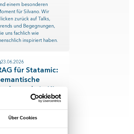
nd einem besonderen
oment für Silvano. Wir
licken zurück auf Talks,
rends und Begegnungen,
ie uns fachlich wie
enschlich inspiriert haben.
23.06.2026
RAG für Statamic:
semantische
Suche und ein KI-
Assistent für eure
Inhalte
ir haben zwei Statamic-
Über Cookies
ddons entwickelt, die
etrieval-Augmented