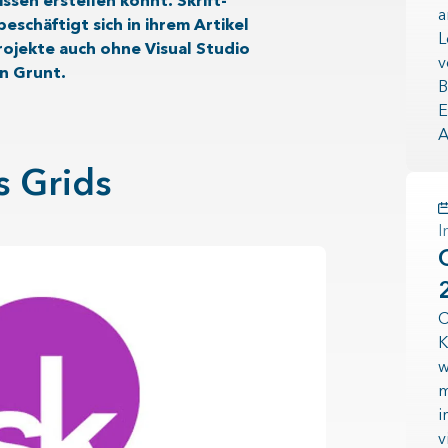
ssen erstellen könnt. Skrift-
a
schäftigt sich in ihrem Artikel
L
rojekte auch ohne Visual Studio
v
n Grunt.
B
E
A
s Grids
C
K
w
m
i
v