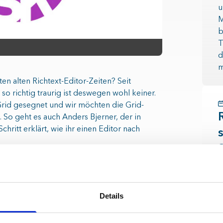
u
M
b
T
d
m
ten alten Richtext-Editor-Zeiten? Seit
so richtig traurig ist deswegen wohl keiner.
rid gesegnet und wir möchten die Grid-
 So geht es auch Anders Bjerner, der in
Schritt erklärt, wie ihr einen Editor nach
cht entfaltet der Grid erst, wenn ihr Custom-
 alle, die sich denken „Einen eigenen Editor
mt ewig!“ hat Anders eine Antwort parat.
ittweise Anleitung zum Bauen eures Editors
W
Details
 lesen
.
A
eBlender erfahrt ihr übrigens in byte5-
R