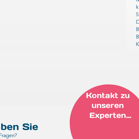
d
k
S
D
B
B
K
Kontakt zu
unseren
Experten
aufnehmen
ben Sie
Fragen?