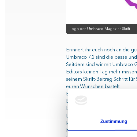
Logo des Umbraco-Magazins Skrift
Erinnert ihr euch noch an die gu
Umbraco 7.2 sind die passé und 
Seitdem sind wir mit Umbraco G
Editors keinen Tag mehr missen.
seinem Skrift-Beitrag Schritt für 
euren Wünschen bastelt.
Er ist überzeugt: Seine wahre Ma
Editors hinzufügt. Aber auch für
bauen – das dauert doch bestim
Diese Antwort und Anders‘ schr
Zustimmung
könnt ihr
hier im Originalartikel
Mehr zum im Beitrag erwähnten L