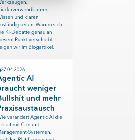
erkzeugen,
iederverwendbarem
issen und klaren
uständigkeiten. Warum sich
ie KI-Debatte genau an
iesem Punkt verschiebt,
eigen wir im Blogartikel.
27.04.2026
Agentic AI
braucht weniger
Bullshit und mehr
Praxisaustausch
ie verändert Agentic AI die
rbeit mit Content-
anagement-Systemen,