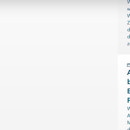
W
w
W
Z
d
d
z
W
A
M